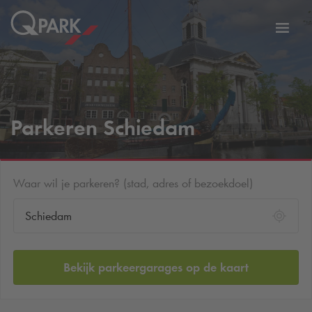
eNavigationToggleNavigation
Websi
Parkeren Schiedam
Waar wil je parkeren? (stad, adres of bezoekdoel)
Bekijk parkeergarages op de kaart