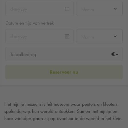
hh:mm
Datum en tijd van vertrek
hh:mm
-
€
Totaalbedrag
Reserveer nu
Het nijntje museum is hét museum waar peuters en kleuters
spelenderwijs hun wereld ontdekken. Samen met nijntje en
haar vriendjes gaan zij op avontuur in de wereld in het klein.
Bezoek je het nijntje museum en wil je graag in de buurt