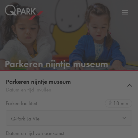
eNavigationToggleNavigation
Websi
Parkeren nijntje museum
Parkeren nijntje museum
Datum en tijd invullen
Parkeerfaciliteit
18 min
Q-Park La Vie
Datum en tijd van aankomst