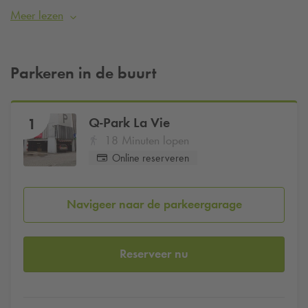
parkeren? Reserveer dan je parkeerplaats bij
Q-Park
La Vie.
Meer lezen
Met een reservering ben je verzekerd van een parkeerplaats
op 18 minuten loopafstand van het museum. Je kunt de
parkeergarage eenvoudig in- en uitrijden op basis van je
Parkeren in de buurt
kenteken.
Q-Park
La Vie
1
18 Minuten lopen
Online reserveren
Navigeer naar de parkeergarage
Reserveer nu