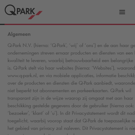
eNavigationToggleNavigation
Websi
Algemeen
Q-Park
N.V. (hierna: ‘
Q-Park
’, ‘wij’ of ‘ons’) en de aan haar g
ondernemingen streven ernaar producten en diensten van een
kwaliteit te leveren, waarbij betrouwbaarheid een belangrijke 
is.
Q-Park
stelt via haar websites (hierna: ‘Websites’), waaron
www.
q-park
.nl, en via mobiele applicaties, informatie beschik
over de producten en diensten die
Q-Park
aanbiedt, waaronde
niet beperkt tot abonnementen en parkeerkaarten.
Q-Park
wil
transparant zijn in de wijze waarop zij omgaat met aan haar 
beschikking gestelde gegevens door de gebruiker (hierna ook:
‘bezoeker’, ‘klant’ of ‘u’). In dit Privacystatement wordt dit nad
toegelicht, waarbij voorop staat dat
Q-Park
de toepasselijke r
het gebied van privacy zal naleven. Dit Privacystatement is ni