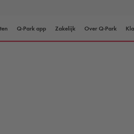
ten
Q-Park
app
Zakelijk
Over
Q-Park
Kla