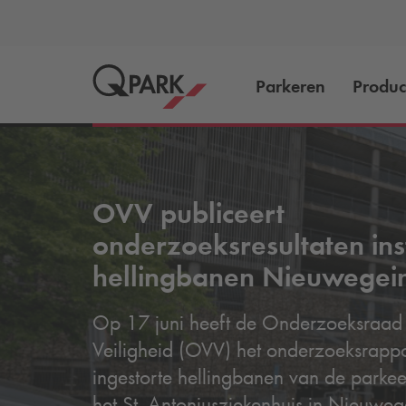
Parkeren
Produc
OVV publiceert
onderzoeksresultaten ins
hellingbanen Nieuwegei
Op 17 juni heeft de Onderzoeksraad
Veiligheid (OVV) het onderzoeksrappo
ingestorte hellingbanen van de parkee
het St. Antoniusziekenhuis in Nieuweg