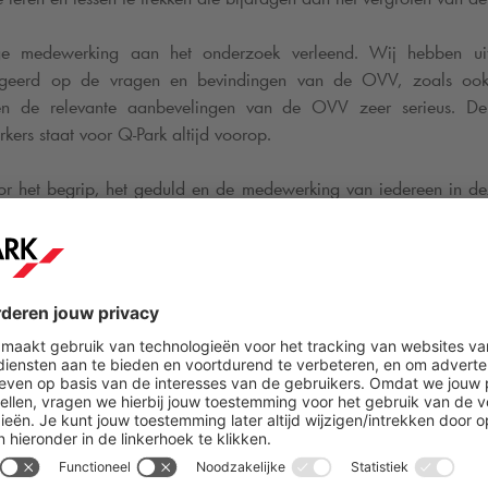
ge medewerking aan het onderzoek verleend. Wij hebben ui
ageerd op de vragen en bevindingen van de OVV, zoals ook
en de relevante aanbevelingen van de OVV zeer serieus. De
kers staat voor
Q-Park
altijd voorop.
r het begrip, het geduld en de medewerking van iedereen in deze
eg met de eigenaar van de parkeergarage, het ziekenhuis e
te openen.
D
GREENWHEELS EN
Q-PARK
ZE
STAP IN ROTTERDAM: ZES DE
EEN BEREIKBARE STAD