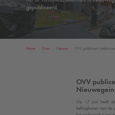
gepubliceerd.
Home
Over
Nieuws
OVV publiceert onderzoek
OVV publice
Nieuwegein
Op 17 juni heeft d
hellingbanen van de p
het onderzoek is om te