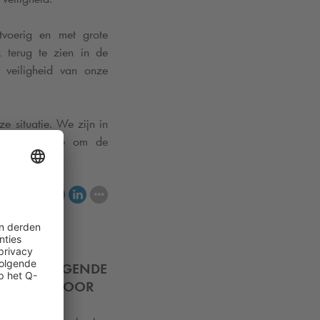
tvoerig en met grote
 terug te zien in de
 veiligheid van onze
 situatie. We zijn in
n de gemeente om de
elen
TTEN VOLGENDE
ELBUSJES VOOR