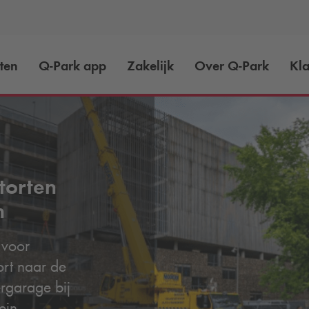
ten
Q-Park
app
Zakelijk
Over
Q-Park
Kla
torten
n
 voor
rt naar de
rgarage bij
ein