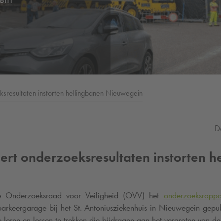
sresultaten instorten hellingbanen Nieuwegein
D
ert onderzoeksresultaten instorten h
e Onderzoeksraad voor Veiligheid (OVV) het
onderzoeksrappo
arkeergarage bij het St. Antoniusziekenhuis in Nieuwegein gepu
 leren en lessen te trekken die bijdragen aan het vergroten van d