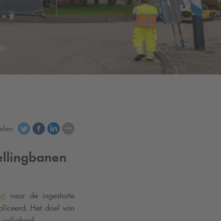
elen
ellingbanen
rt
naar de ingestorte
bliceerd. Het doel van
e veiligheid.