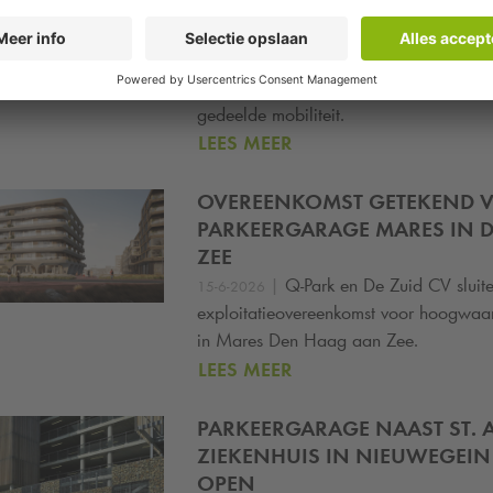
|
De samenwerking tussen
Q-
13-7-2026
groeit. In drie Rotterdamse parkeergarag
Volkswagen Caddy’s beschikbaar. Een s
parkeergarages steeds vaker het vertrek
gedeelde mobiliteit.
LEES MEER
OVEREENKOMST GETEKEND 
PARKEERGARAGE MARES IN 
ZEE
|
Q-Park
en De Zuid CV sluit
15-6-2026
exploitatieovereenkomst voor hoogwaa
in Mares Den Haag aan Zee.
LEES MEER
PARKEERGARAGE NAAST ST.
ZIEKENHUIS IN NIEUWEGEIN
OPEN