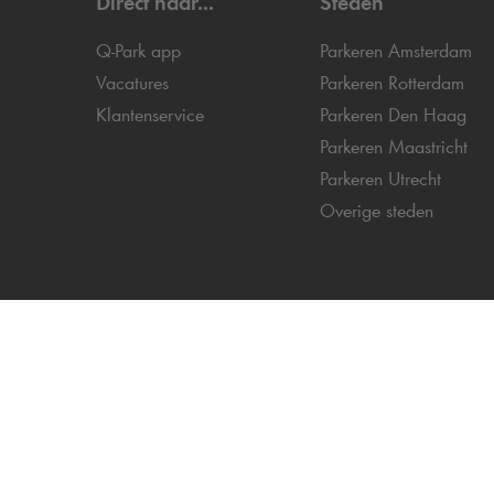
Direct naar...
Steden
Q-Park
app
Parkeren Amsterdam
Vacatures
Parkeren Rotterdam
Klantenservice
Parkeren Den Haag
Parkeren Maastricht
Parkeren Utrecht
Overige steden