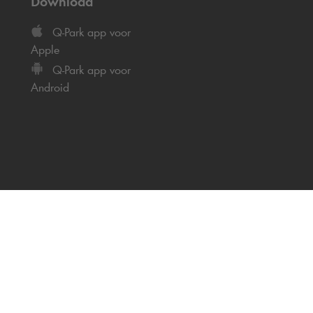
Download
Q-Park
app voor
Apple
Q-Park
app voor
Android