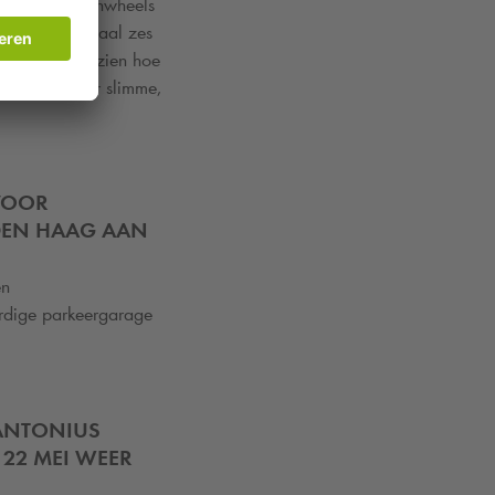
Park
en Greenwheels
es zijn in totaal zes
tap die laat zien hoe
punt zijn voor slimme,
VOOR
DEN HAAG AAN
en
rdige parkeergarage
 ANTONIUS
 22 MEI WEER