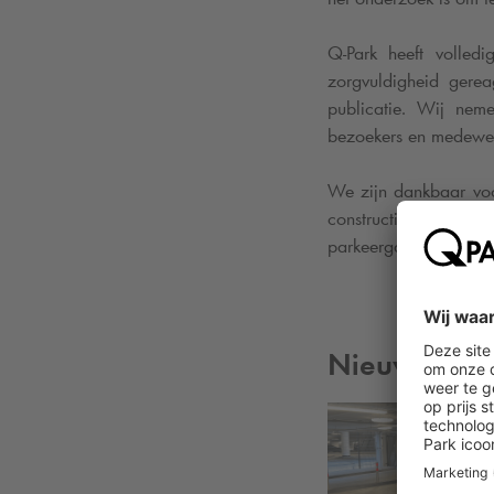
Q-Park
heeft volledi
zorgvuldigheid gere
publicatie. Wij nem
bezoekers en medewer
We zijn dankbaar voo
constructief overl
parkeergarage weer 
Nieuws