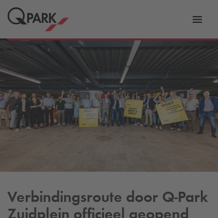
eNavigationToggleNavigation
Websi
Verbindingsroute door
Q-Park
Zuidplein officieel geopend