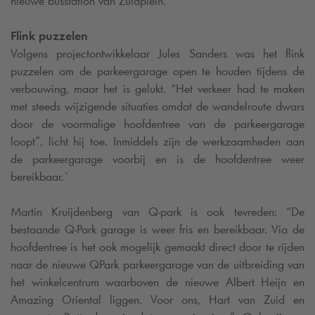
nieuwe busstation van Zuidplein.
Flink puzzelen
Volgens projectontwikkelaar Jules Sanders was het flink
puzzelen om de parkeergarage open te houden tijdens de
verbouwing, maar het is gelukt. “Het verkeer had te maken
met steeds wijzigende situaties omdat de wandelroute dwars
door de voormalige hoofdentree van de parkeergarage
loopt”, licht hij toe. Inmiddels zijn de werkzaamheden aan
de parkeergarage voorbij en is de hoofdentree weer
bereikbaar.`
Martin Kruijdenberg van
Q-park
is ook tevreden: “De
bestaande
Q-Park
garage is weer fris en bereikbaar. Via de
hoofdentree is het ook mogelijk gemaakt direct door te rijden
naar de nieuwe QPark parkeergarage van de uitbreiding van
het winkelcentrum waarboven de nieuwe Albert Heijn en
Amazing Oriental liggen. Voor ons, Hart van Zuid en