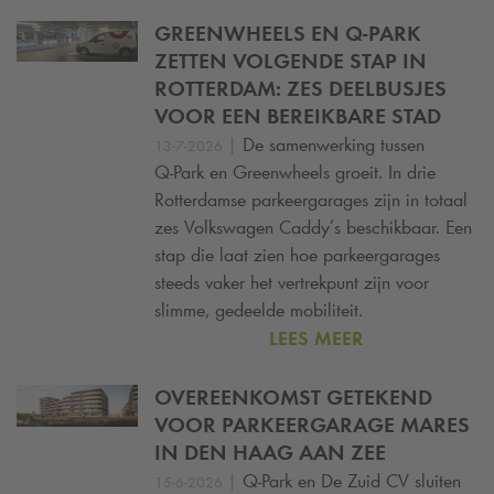
GREENWHEELS EN
Q-PARK
ZETTEN VOLGENDE STAP IN
ROTTERDAM: ZES DEELBUSJES
VOOR EEN BEREIKBARE STAD
|
De samenwerking tussen
13-7-2026
Q-Park
en Greenwheels groeit. In drie
Rotterdamse parkeergarages zijn in totaal
zes Volkswagen Caddy’s beschikbaar. Een
stap die laat zien hoe parkeergarages
steeds vaker het vertrekpunt zijn voor
slimme, gedeelde mobiliteit.
LEES MEER
OVEREENKOMST GETEKEND
VOOR PARKEERGARAGE MARES
IN DEN HAAG AAN ZEE
|
Q-Park
en De Zuid CV sluiten
15-6-2026