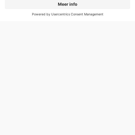
Wat te doen in Marseille?
Marseille; een levendige culturele havenstad in het
zuiden van Frankrijk. De stad staat bekend om haar
eeuwenoude pittoreske haven, kleurrijke wijken,