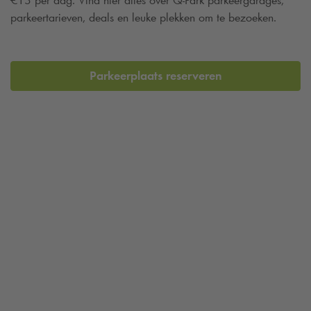
€13 per dag. Vind hier alles over
Q-Park
parkeergarages,
parkeertarieven, deals en leuke plekken om te bezoeken.
Parkeerplaats reserveren