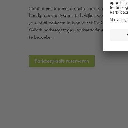
Staat er een trip met de auto naar Lyon op de plan
handig om van tevoren te bekijken waar je kunt par
Je kunt al parkeren in Lyon vanaf €20 per dag. Vin
Q-Park
parkeergarages, parkeertarieven, deals en 
te bezoeken.
Parkeerplaats reserveren