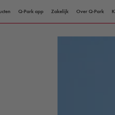
ucten
Q-Park
app
Zakelijk
Over
Q-Park
K