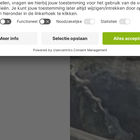
ning? Dan is het
keren in Lyon.
d hier alles over
leuke plekken om