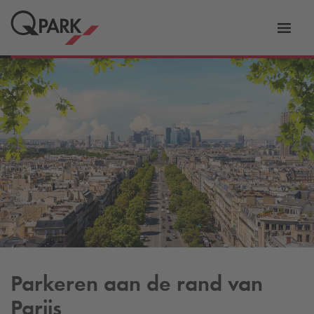
eNavigationToggleNavigation
Websi
Parkeren aan de rand van
Parijs