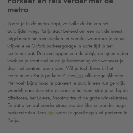
Parkeer en reis verder met de
metro
Zodra je in de metro stapt, valt alle drukte van het
autorijden weg. Parijs staat bekend om een van de meest
uitgebreide metronetwerken ter wereld, waardoor je vanuit
vrijwel elke
Q-Park
parkeergarage in korte tijd in het
centrum staat. De overstappen zijn duidelijk, de lijnen rijden
vaak en je staat sneller op je bestemming dan wanneer je
door het centrum zou rijden. Wil je toch liever in het
centrum van Parijs parkeren? Lees
hier
alle mogelijkheden.
Het voelt bijna luxe: je parkeert je auto in een rustige wijk,
wandelt naar de metro en voor je het weet stap je uit bij de
Eiffeltoren, het Louvre, Montmartre of de grote winkelstraten.
En dat allemaal zonder stress, zonder files en zonder hoge
parkeerkosten. Lees
hier
waar je goedkoop kunt parkeren in
Parijs.