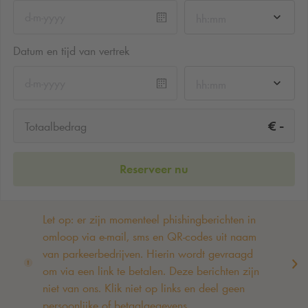
hh:mm
Datum en tijd van vertrek
hh:mm
-
€
Totaalbedrag
Reserveer nu
Let op: er zijn momenteel phishingberichten in
omloop via e-mail, sms en QR-codes uit naam
van parkeerbedrijven. Hierin wordt gevraagd
om via een link te betalen. Deze berichten zijn
niet van ons. Klik niet op links en deel geen
persoonlijke of betaalgegevens. ‌