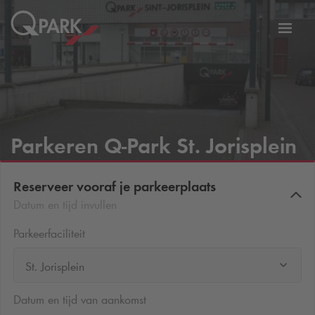
eNavigationToggleNavigation
Websi
Parkeren
Q-Park
St. Jorisplein
Reserveer vooraf je parkeerplaats
Datum en tijd invullen
Parkeerfaciliteit
St. Jorisplein
Datum en tijd van aankomst