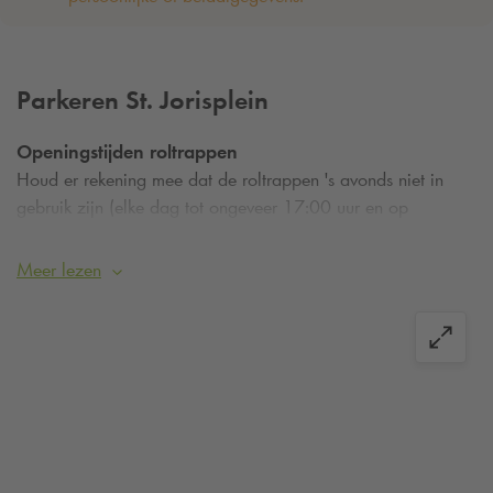
Parkeren St. Jorisplein
Openingstijden roltrappen
Houd er rekening mee dat de roltrappen 's avonds niet in
gebruik zijn (elke dag tot ongeveer 17:00 uur en op
donderdag 21:00 uur). De roltrap is niet geschikt voor
kinderwagens of rolstoelen.
Meer lezen