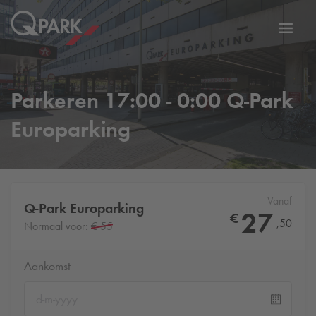
eNavigationToggleNavigation
Websi
Parkeren 17:00 - 0:00
Q-Park
Europarking
Vanaf
Q-Park
Europarking
27
€
,
50
Normaal voor:
€ 55
Aankomst