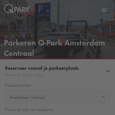
eNavigationToggleNavigation
Websi
Parkeren
Q-Park
Amsterdam
Centraal
Reserveer vooraf je parkeerplaats
Datum en tijd invullen
Parkeerfaciliteit
Amsterdam Centraal
Datum en tijd van aankomst