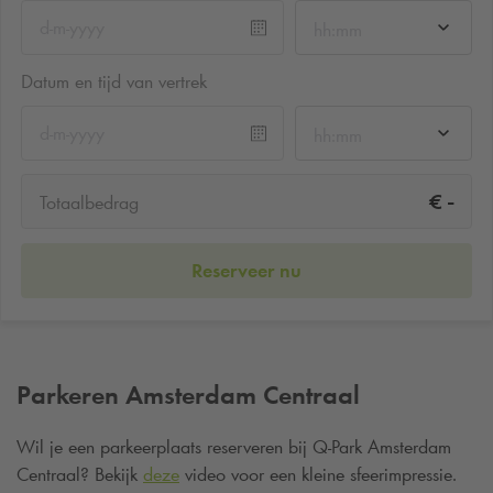
hh:mm
Datum en tijd van vertrek
hh:mm
-
€
Totaalbedrag
Reserveer nu
Parkeren Amsterdam Centraal
Wil je een parkeerplaats reserveren bij
Q-Park
Amsterdam
Centraal? Bekijk
deze
video voor een kleine sfeerimpressie.