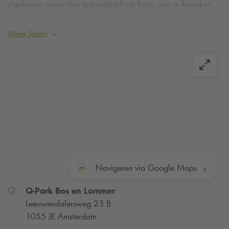
slagboom opent dan automatisch op basis van je kenteken.
De linker inrit is enkel voor P+R parkeren.
Meer lezen
Navigeren via Google Maps
Q-Park
Bos en Lommer
Leeuwendalersweg 23 B
1055 JE Amsterdam