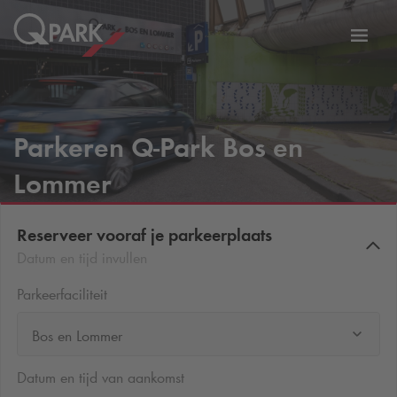
eNavigationToggleNavigation
Websi
Parkeren
Q-Park
Bos en
Lommer
Reserveer vooraf je parkeerplaats
Datum en tijd invullen
Parkeerfaciliteit
Bos en Lommer
Datum en tijd van aankomst