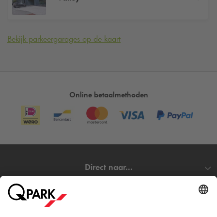
Bekijk parkeergarages op de kaart
Online betaalmethoden
Direct naar...
Steden