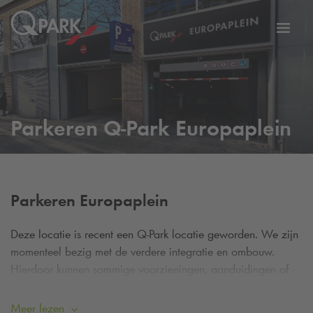
eNavigationToggleNavigation
Websi
Parkeren
Q-Park
Europaplein
Parkeren Europaplein
Deze locatie is recent een
Q-Park
locatie geworden. We zijn
momenteel bezig met de verdere integratie en ombouw.
Hierdoor kunnen sommige voorzieningen, aanduidingen of
informatie tijdelijk afwijken. De
Q-Park
app werkt hier nog
niet.
Meer lezen