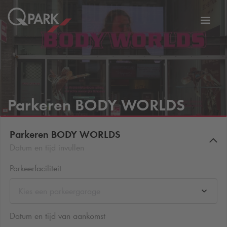
eNavigationToggleNavigation
Websi
Parkeren BODY WORLDS
Parkeren BODY WORLDS
Datum en tijd invullen
Parkeerfaciliteit
Kies een parkeergarage
Datum en tijd van aankomst