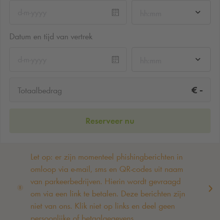
hh:mm
Datum en tijd van vertrek
hh:mm
-
€
Totaalbedrag
Reserveer nu
Let op: er zijn momenteel phishingberichten in
omloop via e-mail, sms en QR-codes uit naam
van parkeerbedrijven. Hierin wordt gevraagd
om via een link te betalen. Deze berichten zijn
niet van ons. Klik niet op links en deel geen
persoonlijke of betaalgegevens. ‌