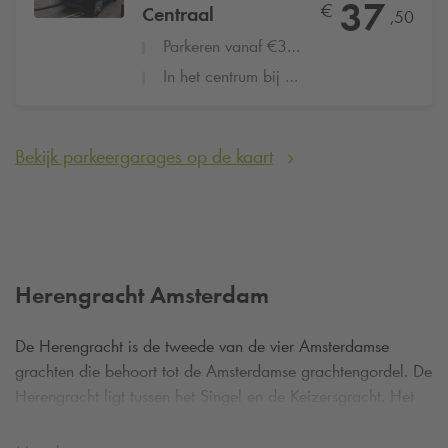
37
€
Centraal
,50
Parkeren vanaf €37,50 per dag
In het centrum bij het Centraal Station
Bekijk parkeergarages op de kaart
Herengracht Amsterdam
De Herengracht is de tweede van de vier Amsterdamse
grachten die behoort tot de Amsterdamse grachtengordel. De
Herengracht ligt tussen het Singel en de Keizersgracht. Het
wordt beschouwd als de belangrijkste gracht van
Amsterdam, waar in de 17e eeuw de rijkste kooplieden