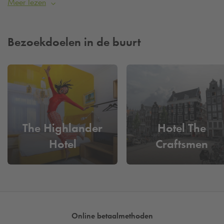
Meer lezen
woonden. Vandaag de dag wordt een adres aan de
Herengracht nog altijd gezien als prestigieus. De Herenmarkt
ligt aan het begin van de Herengracht. Het plein wordt nu
Bezoekdoelen in de buurt
vooral gebruikt als kinderspeelplaats.
Aan de rechterzijde van de Herengracht (nummer 48) staat
het koopmanshuis ‘De drie Heuvelen’ uit 1612. Toen het
gebouw in 1768 werd verbouwd is er een prachtige
lijstgevel geplaatst. Tegenwoordig is het gebouw een
rijksmonument. Aan de linkerkant van de Herengracht
The Highlander
Hotel The
(nummer 81) kun je het oudste woonhuis van Amsterdam
Hotel
Craftsmen
bewonderen. Het huis is gebouwd in 1590 als een
traditioneel koopmanshuis met een trapgevel. Amsterdam is
weliswaar in 1275 gesticht, maar de meeste oudere huizen
zijn na 1600 gebouwd. Eerst werden er voornamelijk houten
huizen gebouwd, maar na een grote brand in 1597 die een
groot deel van de binnenstad verwoeste mochten er alleen
Online betaalmethoden
nog maar stenen huizen gebouwd worden.