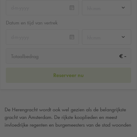
hh:mm
Datum en tijd van vertrek
hh:mm
-
€
Totaalbedrag
Reserveer nu
De Herengracht wordt ook wel gezien als de belangrijkste
gracht van Amsterdam. De rijkste kooplieden en meest
invloedrijke regenten en burgemeesters van de stad woonden
aan deze gracht in de 17e eeuw. Tegenwoordig vind je er