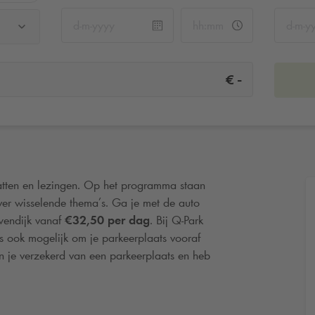
-
€
atten en lezingen. Op het programma staan
ver wisselende thema’s. Ga je met de auto
endijk vanaf
€32,50 per dag
. Bij
Q-Park
s ook mogelijk om je parkeerplaats vooraf
en je verzekerd van een parkeerplaats en heb