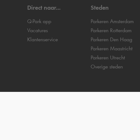
Direct naar...
Steden
Q-Park
app
Parkeren Amsterdam
Vacatures
Parkeren Rotterdam
Klantenservice
Parkeren Den Haag
Parkeren Maastricht
Parkeren Utrecht
Overige steden