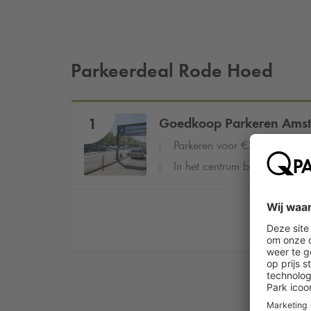
Parkeerdeal Rode Hoed
1
Goedkoop Parkeren Ams
Parkeren voor €32,50 per d
In het centrum bij de Kalverst