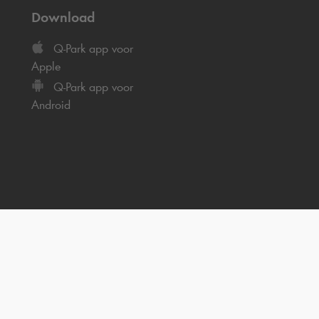
Download
Q-Park
app voor
Apple
Q-Park
app voor
Android