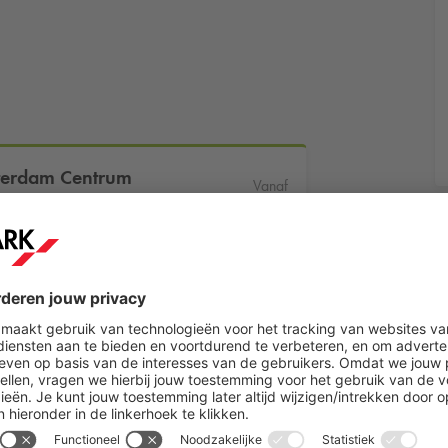
terdam Centrum
Vanaf
32
ag
€
,50
raat
Meer informatie
Reserveer nu