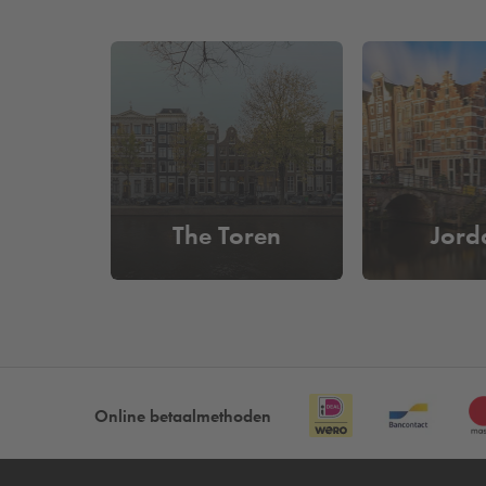
Een van de kernwaarden van Rode Hoed is het creër
achtergrond of interessegebied en het nodigt bezo
Een bezoek aan Rode Hoed biedt niet alleen een ka
pand dat doordrenkt is van geschiedenis en cultuu
de sfeervolle Grote Zaal of gewoon de bijzondere a
Bezoek je Rode Hoed en wil je verzekerd zijn van
Amsterdam parkeren? Bekijk dan ons complete a
The Toren
Jord
Hoeveel kost het parkeren vlakb
Bij
Q-Park
Nieuwendijk kun je al parkeren vanaf
€
makkelijk en snel in- en uitrijden op basis van je 
Online betaalmethoden