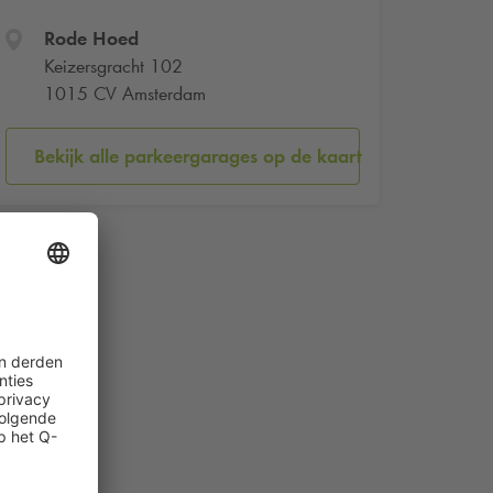
Rode Hoed
Keizersgracht 102
1015 CV Amsterdam
Bekijk alle parkeergarages op de kaart