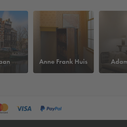
en van een inclusieve en toegankelijke ruimte. Het cultuurhuis ri
ekers uit om deel te nemen aan het gesprek.
ns om interessante debatten en inspirerende evenementen bij te 
r. Of je nu een middag wilt doorbrengen met het beluisteren van 
mbiance van dit cultuurhuis wilt ervaren, Rode Hoed biedt een erv
 een parkeerplaats? Reserveer dan eenvoudig online bij
Q-Park
Nie
anbod van
parkeergarages in Amsterdam
.
aan
Anne Frank Huis
Adam
ij Rode Hoed?
32,50 per dag
. Je bent verzekerd van een parkeerplaats door va
kenteken en je hoeft niet meer langs de betaalautomaat.