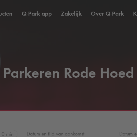
ucten
Q-Park
app
Zakelijk
Over
Q-Park
K
Parkeren Rode Hoed
Datum en tijd van aankomst
Datum en
10 min