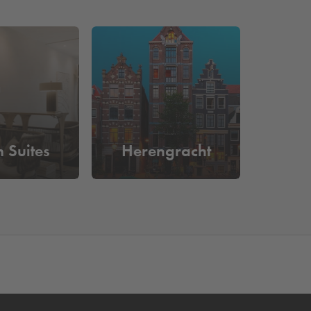
cht zich op een breed publiek, ongeacht
wonen, maar ook om te genieten van een historisch
een diepgaand debat, een concert wilt bijwonen in
aring die je niet snel zult vergeten.
uwendijk. Wil je toch liever ergens anders in
 Suites
Herengracht
n tevoren een parkeerplaats te reserveren. Je kan