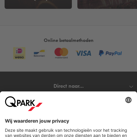
Ziggo Dome
De eerste schets van de Ziggo Dome werd in 2008 getekend
op de achterkant van een sigarenkistje. Daarna werkten de
twee oprichters hun ideeën verder uit en ontstond het huidige
Online betaalmethoden
concertgebouw waarin goede akoestiek gecombineerd wordt
met gezellige eetgelegenheden. Volgens de oprichters gaat
een avondje Ziggo Dome niet alleen om de muziek, maar
ook om de ervaring eromheen. Voorprogramma’s,
afterparty’s en een mogelijke meet & greet met de artiest zijn
minstens zo belangrijk als de hoofdact. Hier staat je dus een
Direct naar...
avond vol verrassingen te wachten. In totaal kan de Ziggo
Dome 17.000 bezoekers ontvangen. Dit zijn aardig wat
mensen, hierdoor kunnen de parkeerplekken rondom de
Steden
Ziggo Dome snel vol raken waardoor niet iedereen even
makkelijk zijn auto kwijt kan. Dit gebeurt nog sneller wanneer
Download
er ook evenementen zijn in
AFAS live
of de
Johan Cruijff
Arena
. Probeer daarom problemen te voorkomen door van