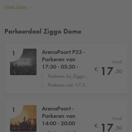
avond. Een parkeerplaats van
Q-Park
kan je al ruim van
Meer lezen
tevoren reserveren bij een van onze vele parkeergarages die
op loopafstand zijn van de Ziggo Dome vanaf
€17,50
.
Parkeerdeal Ziggo Dome
Looproute
ArenaPoort P23 -
1
Parkeren van
Vanaf
17:30 - 05:30 -
17
€
,50
Parkeren bij Ziggo Dome, Johan Cruijff Arena of AFASlive
Parkeren van 17:30 - 05:30 vanaf €17,50
ArenaPoort -
1
Parkeren van
Vanaf
14:00 - 20:00
17
€
,50