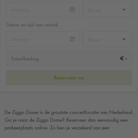
hh:mm
Datum en tijd van vertrek
hh:mm
-
€
Totaalbedrag
Reserveer nu
De Ziggo Dome is de grootste concertlocatie van Nederland.
Ga je naar de Ziggo Dome? Reserveer dan eenvoudig een
parkeerplaats online. Zo ben je verzekerd van een
parkeerplaats en heb je meer tijd om te genieten van je