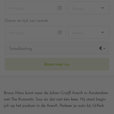
hh:mm
Datum en tijd van vertrek
hh:mm
-
€
Totaalbedrag
Reserveer nu
Bruno Mars komt naar de Johan Cruijff ArenA in Amsterdam
met The Romantic Tour en dat niet één keer. Hij staat begin
juli op het podium in de ArenA. Parkeer je auto bij
Q-Park
Amsterdamse Poort P23
vanaf €17,50 per dag
en loop in