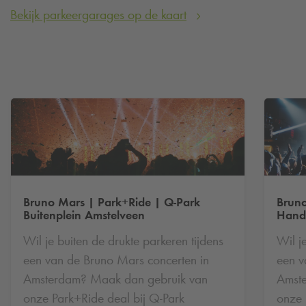
Bekijk parkeergarages op de kaart
Bruno Mars | Park+Ride |
Q-Park
Bruno
Buitenplein Amstelveen
Hande
Wil je buiten de drukte parkeren tijdens
Wil j
een van de Bruno Mars concerten in
een v
Amsterdam? Maak dan gebruik van
Amst
onze Park+Ride deal bij
Q-Park
onze 