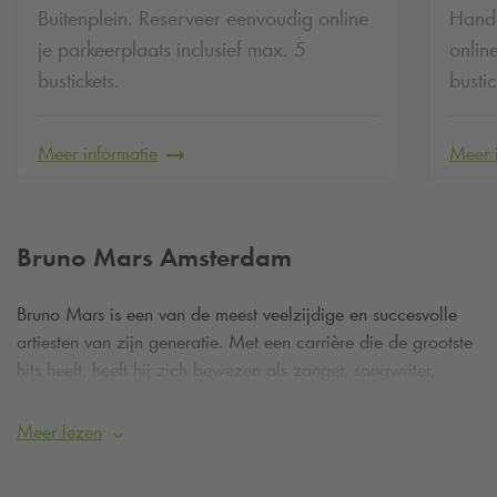
Buitenplein. Reserveer eenvoudig online
Hande
je parkeerplaats inclusief max. 5
onlin
bustickets.
bustic
Meer informatie
Meer 
Bruno Mars Amsterdam
Bruno Mars is een van de meest veelzijdige en succesvolle
artiesten van zijn generatie. Met een carrière die de grootste
hits heeft, heeft hij zich bewezen als zanger, songwriter,
producer én performer in de eerste rang. Hij won meerdere
Grammy Awards en staat wereldwijd bekend om zijn
Meer lezen
uitzonderlijke liveshows.
The Romantic Tour is zijn eerste volledige headliner tour in