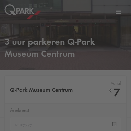
eNavigationToggleNavigation
Websi
3 uur parkeren
Q-Park
Museum Centrum
Vanaf
7
Q-Park
Museum Centrum
€
Aankomst