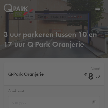
eNavigationToggleNavigation
Websi
3 uur parkeren tussen 10 en
17 uur
Q-Park
Oranjerie
Vanaf
8
Q-Park
Oranjerie
€
,
50
Aankomst