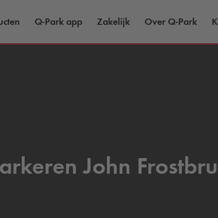
ucten
Q-Park
app
Zakelijk
Over
Q-Park
K
arkeren John Frostbr