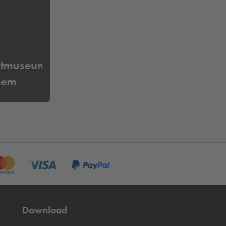
htmuseum
hem
Download