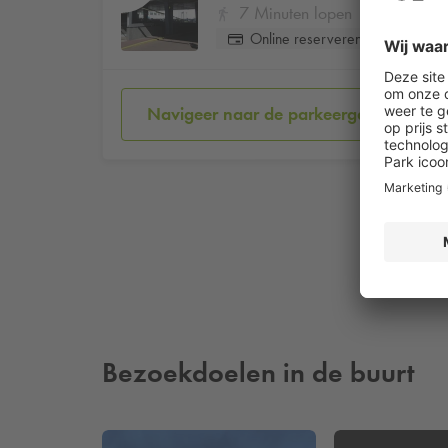
7 Minuten lopen
Online reserveren
Navigeer naar de parkeergarage
Bezoekdoelen in de buurt