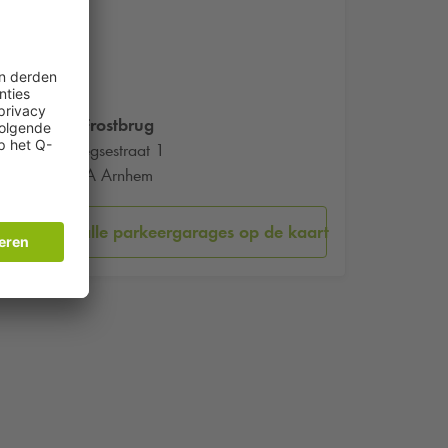
John Frostbrug
Nijmeegsestraat 1
6828JA Arnhem
Bekijk alle parkeergarages op de kaart