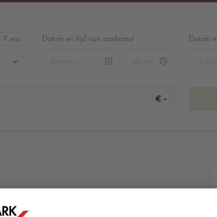
Datum en tijd van aankomst
Datum en
7 min
-
€