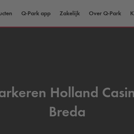
ucten
Q-Park
app
Zakelijk
Over
Q-Park
K
arkeren Holland Casi
Breda