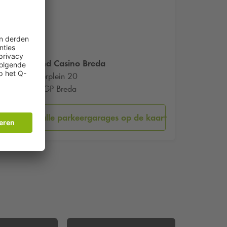
Holland Casino Breda
Kloosterplein 20
4811 GP Breda
Bekijk alle parkeergarages op de kaart