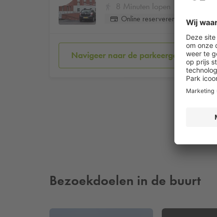
8 Minuten lopen
Online reserveren
Navigeer naar de parkeergarage
Bezoekdoelen in de buurt