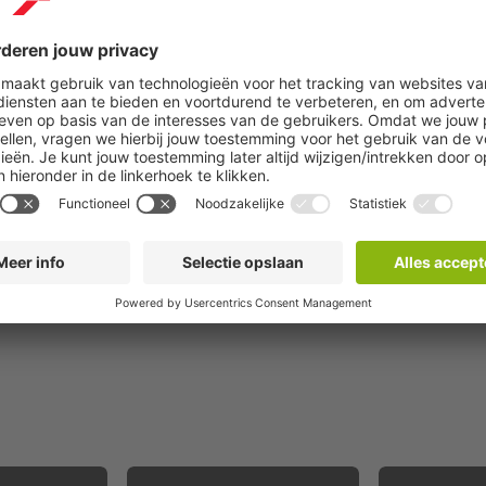
Meer informatie
Reserveer nu