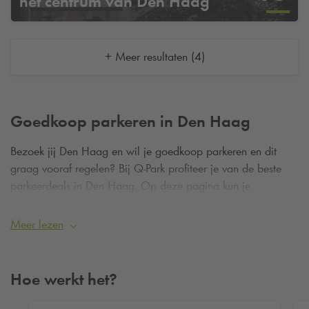
het centrum van Den Haag
+ Meer resultaten (4)
Goedkoop parkeren in Den Haag
Bezoek jij Den Haag en wil je goedkoop parkeren en dit
graag vooraf regelen? Bij
Q-Park
profiteer je van de beste
parkeerdeals in Den Haag. Op deze pagina kun je
eenvoudig een parkeerdeal claimen door je parkeerplaats
vooraf te reserveren.
Meer lezen
Goedkope parkeergarage in Den Haag
Hoe werkt het?
reserveren