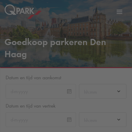
eNavigationToggleNavigation
Websi
Goedkoop parkeren Den
Haag
Datum en tijd van aankomst
hh:mm
Datum en tijd van vertrek
hh:mm