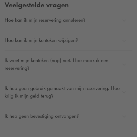
Veelgestelde vragen
Kies er dan voor om te parkeren bij
Q-Park
Laakhaven.
Hoe kan ik mijn reservering annuleren?
Vandaag nog goedkoop parkeren in Den Haag?
Reserveer nu eenvoudig online bij
Q-Park
Den Haag om
Hoe kan ik mijn kenteken wijzigen?
verzekerd te zijn van een goedkope parkeergarage in de
buurt van jouw bestemming! Met een reservering heb je
Ik weet mijn kenteken (nog) niet. Hoe maak ik een
vooraf jouw parkeerplaats geregeld en kun je zorgeloos
reservering?
genieten van je dagje uit.
Ik heb geen gebruik gemaakt van mijn reservering. Hoe
krijg ik mijn geld terug?
Ik heb geen bevestiging ontvangen?