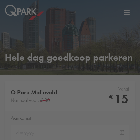
eNavigationToggleNavigation
Websi
Hele dag goedkoop parkeren
Vanaf
Q-Park
Malieveld
15
€
Normaal voor:
€ 30
Aankomst