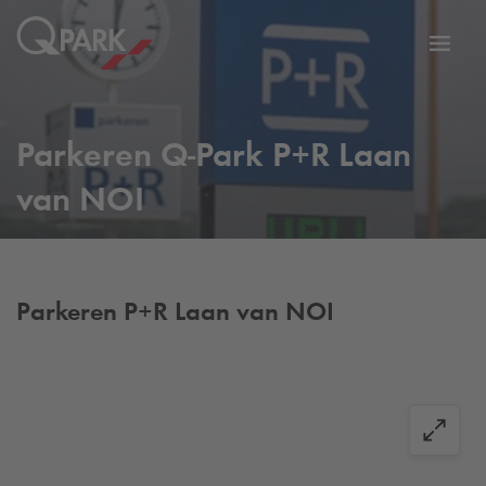
eNavigationToggleNavigation
Websi
Parkeren
Q-Park
P+R Laan
van NOI
Parkeren P+R Laan van NOI