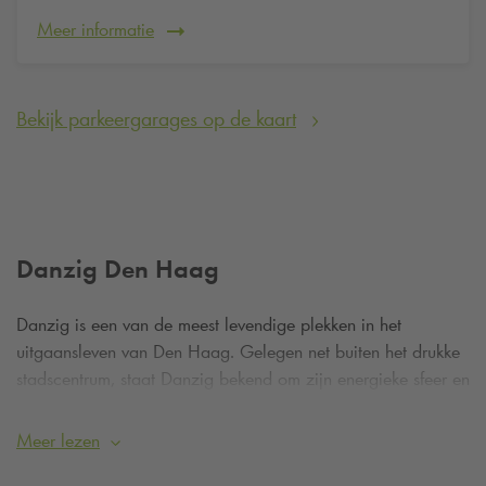
Meer informatie
Bekijk parkeergarages op de kaart
Danzig Den Haag
Danzig is een van de meest levendige plekken in het
uitgaansleven van Den Haag. Gelegen net buiten het drukke
stadscentrum, staat Danzig bekend om zijn energieke sfeer en
diverse muziekprogramma’s. Het is een plek waar feest,
muziek en gezelligheid samenkomen en waar iedere
Meer lezen
bezoeker zich meteen thuis voelt. De combinatie van