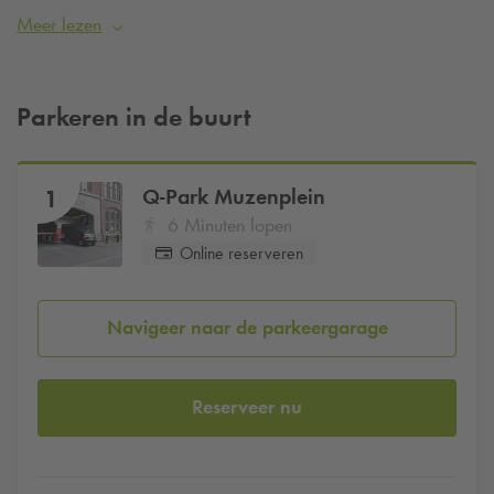
speciale gelegenheid, bij Danzig ben je aan het juiste adres.
Meer lezen
Bezoek je Danzig en wil je zeker zijn van een parkeerplaats?
Reserveer dan eenvoudig je parkeerplek bij
Q-Park
Muzenplein
vanaf €34 per dag.
Parkeren in de buurt
Q-Park
Muzenplein
1
6 Minuten lopen
Online reserveren
Navigeer naar de parkeergarage
Reserveer nu