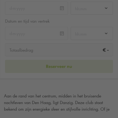
hh:mm
Datum en tijd van vertrek
hh:mm
-
€
Totaalbedrag
Reserveer nu
Aan de rand van het centrum, midden in het bruisende
nachtleven van Den Haag, ligt Danzig. Deze club staat
bekend om zijn energieke sfeer en stijlvolle inrichting. Of je
komt om te dansen, een avond met vrienden te vieren of een