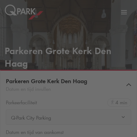
eNavigationToggleNavigation
Websi
Parkeren Grote Kerk Den
Haag
Parkeren Grote Kerk Den Haag
Datum en tijd invullen
Parkeerfaciliteit
4 min
Q-Park City Parking
Datum en tijd van aankomst