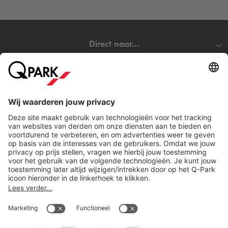
en iets moois te beleven. Of je nu houdt van oude gebouwen,
rust zoekt in de stad of een concert wilt bijwonen, de Grote
Kerk is altijd een fijne plek om te bezoeken.
Direct naar...
Bezoek je de Grote Kerk in Den Haag en wil je verzekerd
zijn van een parkeerplaats? Reserveer dan eenvoudig je
Steden
parkeerplek bij
Q-Park
City Parking. Wil je toch liever ergens
anders in Den Haag parkeren? Bekijk dan ons complete
aanbod van
parkeergarages in Den Haag
.
Download
Wat kost het om in de buurt van de Grote Kerk in
Den Haag te parkeren?
Bij
Q-Park
City Parking parkeer je al
vanaf €35 per dag
.
Reserveer vooraf online je parkeerplaats en ben verzekerd
van een parkeerplek. Je kunt gemakkelijk in- en uitrijden op
Cookie instellingen
basis van je kenteken en je hoeft niet meer langs de
Copyright
betaalautomaat.
Algemene voorwaarden