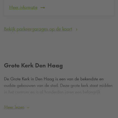
Meer informatie
Bekijk parkeergarages op de kaart
Grote Kerk Den Haag
De Grote Kerk in Den Haag is een van de bekendste en
oudste gebouwen van de stad. Deze grote kerk staat midden
in het centrum en is al honderden jaren een belangrijk
herkenningspunt. Met haar hoge toren, mooie bouwstijl en
bijzondere geschiedenis is het een plek waar je veel kunt
Meer lezen
zien en beleven. Of je nu komt voor een rondleiding, een