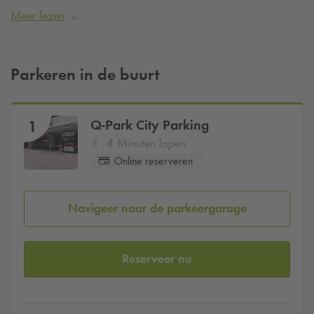
voor evenementen, concerten en tentoonstellingen. Bezoek je
Meer lezen
de Grote Kerk en wil je zeker zijn van een parkeerplaats?
Reserveer dan eenvoudig je parkeerplek bij
Q-Park
City
Parking
vanaf €35 per dag
.
Parkeren in de buurt
Q-Park
City Parking
1
4 Minuten lopen
Online reserveren
Navigeer naar de parkeergarage
Reserveer nu