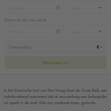
hh:mm
Datum en tijd van vertrek
hh:mm
-
€
Totaalbedrag
Reserveer nu
In het historische hart van Den Haag staat de Grote Kerk, een
indrukwekkend monument dat al eeuwenlang een belangrijke
rol speelt in de stad. Met zijn markante toren, gotische
architectuur en rijke geschiedenis is de kerk een geliefde plek