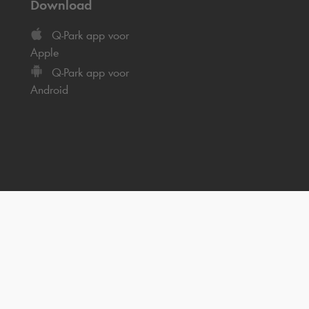
Download
Q-Park
app voor
Apple
Q-Park
app voor
Android