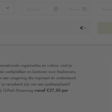
-
€
ernationale organisaties en cultuur, vind je
le werkplekken en kantoren voor freelancers,
in een omgeving die inspireert én ondersteunt.
je verzekerd zijn van een parkeerplaats?
ij
Q-Park
Maanweg
vanaf €27,50 per