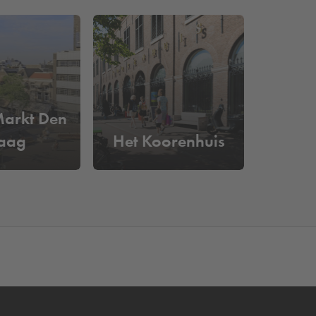
rd van een parkeerplaats. Je kunt gemakkelijk in-
Markt Den
aag
Het Koorenhuis