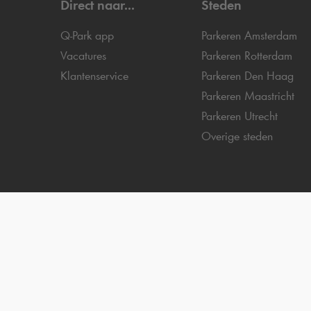
Direct naar...
Steden
Q-Park
app
Parkeren Amsterdam
Vacatures
Parkeren Rotterdam
Klantenservice
Parkeren Den Haag
Parkeren Maastricht
Parkeren Utrecht
Overige steden