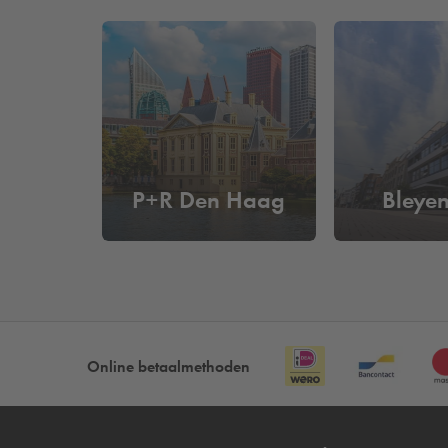
Wat kost het om in de buurt van
Bij
Q-Park
Maanweg parkeer je al
vanaf €27,50
en uitrijden op basis van je kenteken en je hoeft n
P+R Den Haag
Bleye
Online betaalmethoden