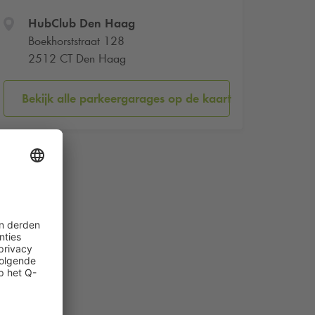
HubClub Den Haag
Boekhorststraat 128
2512 CT Den Haag
Bekijk alle parkeergarages op de kaart