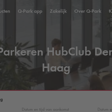
ucten
Q-Park
app
Zakelijk
Over
Q-Park
K
Parkeren HubClub De
Haag
ag
Datum en tijd van aankomst
Datum en