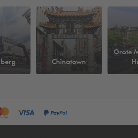
 HubClub Den Haag te parkeren?
 per dag
. Reserveer vooraf online je parkeerplaats en ben verzeke
iet meer langs de betaalautomaat.
Grote 
nberg
Chinatown
H