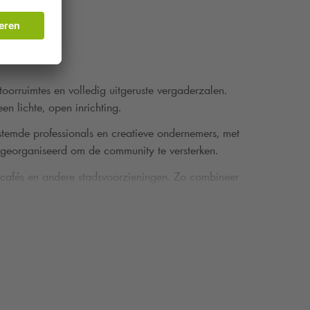
orruimtes en volledig uitgeruste vergaderzalen.
n lichte, open inrichting.
temde professionals en creatieve ondernemers, met
s georganiseerd om de community te versterken.
s, cafés en andere stadsvoorzieningen. Zo combineer
le bedrijvigheid.
n werken in een stimulerende omgeving én deel
g online je parkeerplaats bij
Q-Park
Maanweg.
en Haag
.