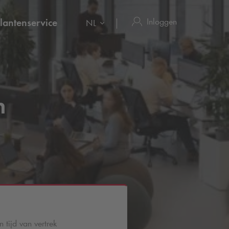
Inloggen
lantenservice
NL
n
 tijd van vertrek