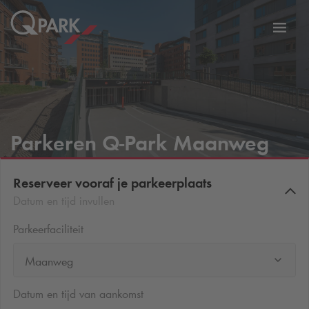
eNavigationToggleNavigation
Websi
Parkeren
Q-Park
Maanweg
Reserveer vooraf je parkeerplaats
Datum en tijd invullen
Parkeerfaciliteit
Maanweg
Datum en tijd van aankomst