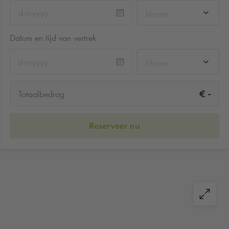
hh:mm
Datum en tijd van vertrek
hh:mm
-
€
Totaalbedrag
Reserveer nu