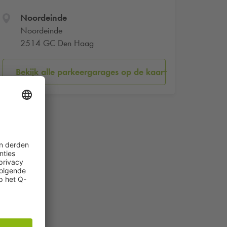
Noordeinde
Noordeinde
2514 GC Den Haag
Bekijk alle parkeergarages op de kaart