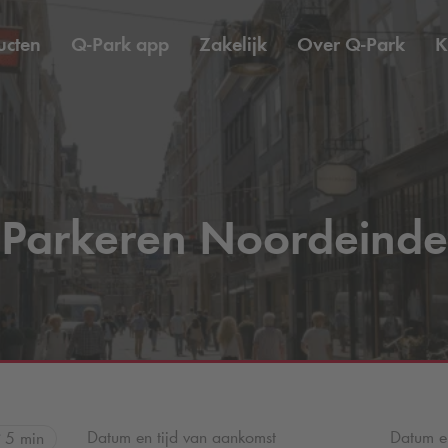
ucten
Q-Park
app
Zakelijk
Over
Q-Park
K
Parkeren Noordeinde
Datum en tijd van aankomst
Datum en
5 min