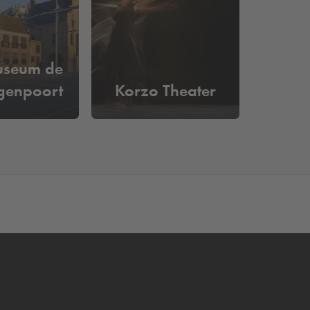
 van een parkeerplaats. Je kunt gemakkelijk in- en
useum de
genpoort
Korzo Theater