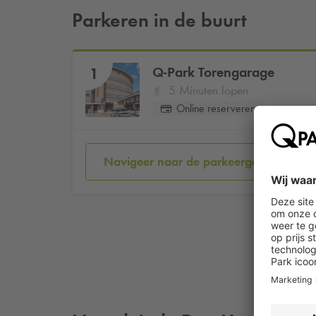
Parkeren in de buurt
Q-Park
Torengarage
1
5 Minuten lopen
Online reserveren
Navigeer naar de parkeergarage