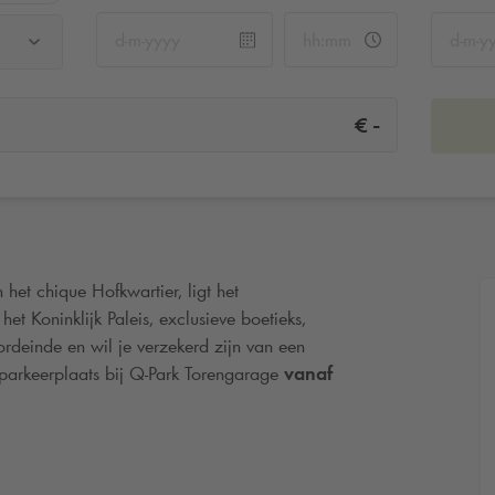
-
€
het chique Hofkwartier, ligt het
t Koninklijk Paleis, exclusieve boetieks,
ordeinde en wil je verzekerd zijn van een
parkeerplaats bij
Q-Park
Torengarage
vanaf