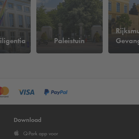
 het Noordeinde in Den Haag te parkeren?
er dag.
Reserveer vooraf online je parkeerplaats en ben verzekerd
Rijksm
 meer langs de betaalautomaat.
iligentia
Paleistuin
Gevan
Download
Q-Park
app voor