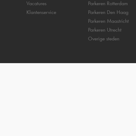
Vacatures
Parkeren Rotterdam
Klantenservice
Parkeren Den Haag
Parkeren Maastricht
Parkeren Utrecht
Overige steden