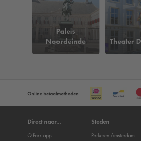
Wat kost het om in de buurt van
Bij
Q-Park
Torengarage parkeer je al
vanaf €30 p
Paleis
uitrijden op basis van je kenteken en je hoeft niet
Noordeinde
Theater D
Online betaalmethoden
Direct naar...
Steden
Q-Park
app
Parkeren Amsterdam