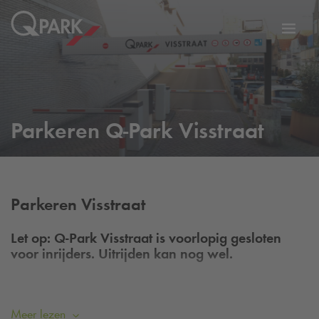
eNavigationToggleNavigation
Websi
Parkeren
Q-Park
Visstraat
Parkeren Visstraat
Let op:
Q-Park
Visstraat is voorlopig gesloten
voor inrijders. Uitrijden kan nog wel.
Deze locatie is recent een
Q-Park
locatie geworden. We zijn
Meer lezen