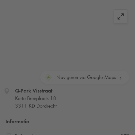
momenteel bezig met de verdere integratie en ombouw.
Hierdoor kunnen sommige voorzieningen, aanduidingen of
informatie tijdelijk afwijken. De
Q-Park
app werkt hier nog
niet.
Navigeren via Google Maps
Q-Park
Visstraat
Korte Breeplaats 18
3311 KD Dordrecht
Informatie