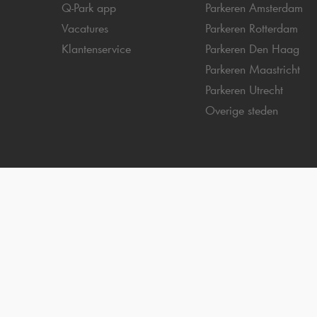
Q-Park
app
Parkeren Amsterdam
Vacatures
Parkeren Rotterdam
Klantenservice
Parkeren Den Haag
Parkeren Maastricht
Parkeren Utrecht
Overige steden