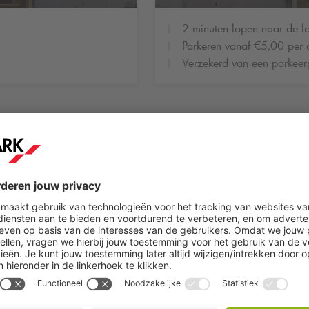
2 minuten lopen naar de lo
Parkeren vanaf €5,00 per
Verzekerd van een parkeer