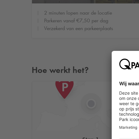
2 minuten lopen naar de locatie
Parkeren vanaf €7,50 per dag
Verzekerd van een parkeerplaats
Hoe werkt het?