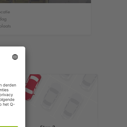
catie
 dag
plaats