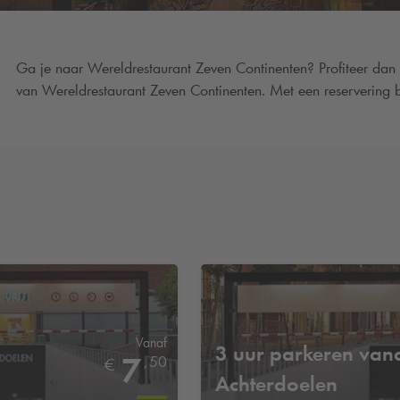
Ga je naar Wereldrestaurant Zeven Continenten? Profiteer dan
van Wereldrestaurant Zeven Continenten. Met een reservering b
Vanaf
3 uur parkeren van
7
,
50
€
Achterdoelen