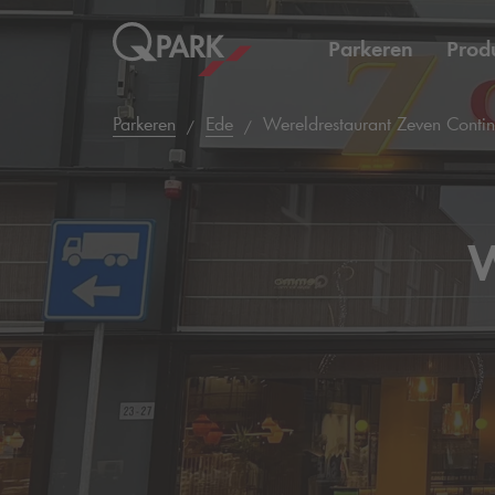
Parkeren
Prod
Parkeren
Ede
Wereldrestaurant Zeven Contin
W