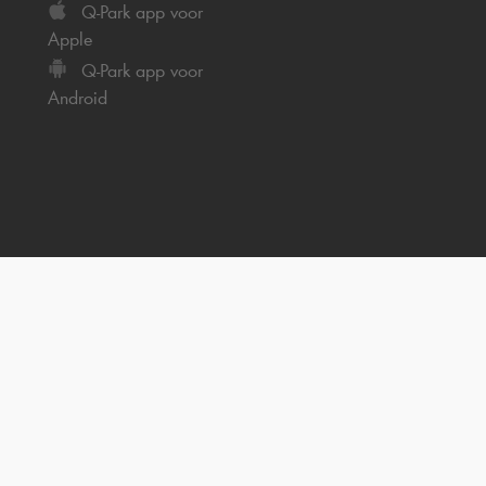
Q-Park
app voor
Apple
Q-Park
app voor
Android