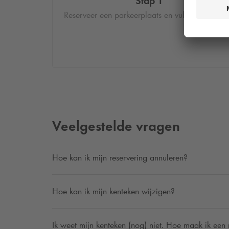
Stap 1
Reserveer een parkeerplaats en vul je kenteken 
Veelgestelde vragen
Hoe kan ik mijn reservering annuleren?
Hoe kan ik mijn kenteken wijzigen?
Ik weet mijn kenteken (nog) niet. Hoe maak ik een 