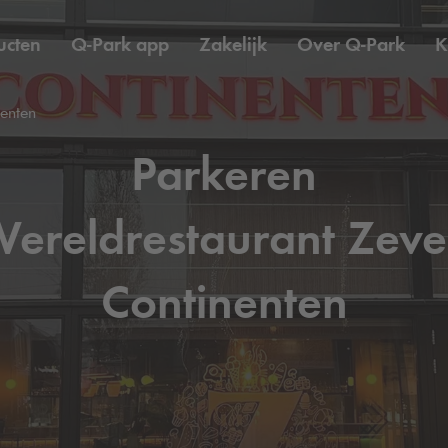
ucten
Q-Park
app
Zakelijk
Over
Q-Park
K
enten
Parkeren
ereldrestaurant Zev
Continenten