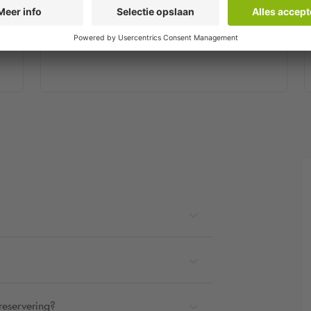
Stap 2
in
Je ontvangt binnen enkele minuten een
bevestigingsmail.
reservering?