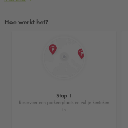
Goedkope parkeergarage in Eindhoven
reserveren
Hoe werkt het?
Door vooraf het parkeren te reserveren, ben je verzekerd van
een goedkope parkeerplaats in Eindhoven. Daarnaast kun je
gemakkelijk in- en uitrijden op basis van je kenteken. Ook
hoef je met een reservering niet meer in de rij te wachten bij
de betaalautomaat.
Goedkoop parkeren met Park+Fly Eindhoven
Airport
Vlieg je vanaf Eindhoven Airport? Reserveer dan je
parkeerplaats online bij
Q-Park
Mathildelaan. Met Park+Fly
van
Q-Park
parkeer je al vanaf 8 euro per dag, inclusief
Stap 1
gratis busvervoer van én naar de luchthaven. Zo begint je
Reserveer een parkeerplaats en vul je kenteken
reis altijd goed! De reistijd naar Eindhoven Airport vanaf de
in
bushalte is ongeveer 25 minuten.