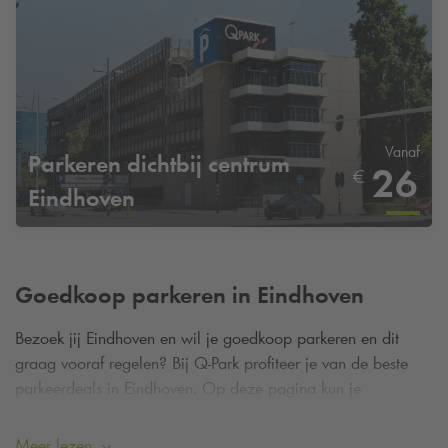
Vanaf
Parkeren dichtbij centrum
26
€
Eindhoven
Goedkoop parkeren in Eindhoven
Bezoek jij Eindhoven en wil je goedkoop parkeren en dit
graag vooraf regelen? Bij
Q-Park
profiteer je van de beste
parkeerdeals in Eindhoven. Op deze pagina kun je
eenvoudig een parkeerdeal claimen door je parkeerplaats
vooraf te reserveren.
Meer lezen