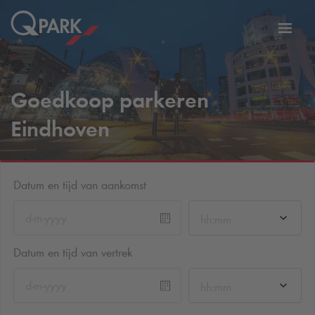
eNavigationToggleNavigation
Websi
Goedkoop parkeren
Eindhoven
Datum en tijd van aankomst
hh:mm
Datum en tijd van vertrek
hh:mm