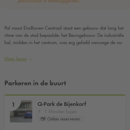
persoonlijke of betaalgegevens. ‌
Pal naast Eindhoven Centraal staat een gebouw dat lang het
ritme van de stad bepaalde: het Beursgebouw. De industriële
hal, midden in het centrum, was erg geliefd vanwege de no-
nonsense sfeer en de enorme vloer waar een zee van publiek
in één golf kon meebewegen. Sinds 2023 heeft het pand
Meer lezen
door Vibes Eindhoven een nieuw leven gekregen. Bezoek je
het Beursgebouw en wil je verzekerd zijn van een
parkeerplaats? Reserveer dan eenvoudig je parkeerplaats bij
Parkeren in de buurt
Q-Park
de Bijenkorf
vanaf €25 per dag
.
Q-Park
de Bijenkorf
1
1 Minuten lopen
Online reserveren