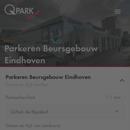
eNavigationToggleNavigation
Websi
Parkeren Beursgebouw
Eindhoven
Parkeren Beursgebouw Eindhoven
Datum en tijd invullen
Parkeerfaciliteit
1 min
Q-Park de Bijenkorf
Datum en tijd van aankomst