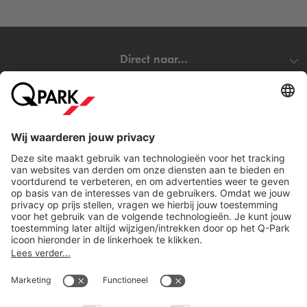
die werken wil combineren met inspiratie, innovatie en
community. Of je nu uit de regio komt of vanuit andere
steden in Nederland werkt: hier word je onderdeel van een
Direct naar...
dynamisch netwerk midden in de stad van de toekomst.
Ga jij werken bij HubClub Eindhoven en wil je verzekerd zijn
Steden
van een parkeerplaats? Reserveer dan eenvoudig online je
parkeerplaats bij
Q-Park
Witte Dame. Wil je toch liever
ergens anders in Eindhoven parkeren? Bekijk dan ons
Download
complete aanbod van
parkeergarages in Eindhoven
.
Wat kost het om in de buurt van HubClub
Eindhoven te parkeren?
Bij
Q-Park
Witte Dame parkeer je al vanaf
€26 per dag
.
Reserveer vooraf online je parkeerplaats en ben verzekerd
Cookie instellingen
van een parkeerplaats. Je kunt gemakkelijk in- en uitrijden op
Copyright
basis van je kenteken en je hoeft niet meer langs de
Algemene voorwaarden