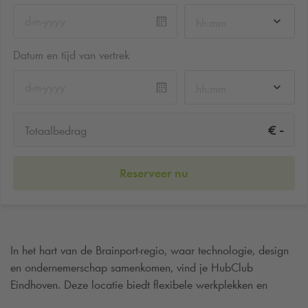
hh:mm
Datum en tijd van vertrek
hh:mm
-
€
Totaalbedrag
Reserveer nu
In het hart van de Brainport-regio, waar technologie, design
en ondernemerschap samenkomen, vind je HubClub
Eindhoven. Deze locatie biedt flexibele werkplekken en
kantoren voor freelancers, scale-ups en bedrijven die willen