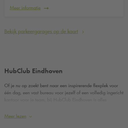
Meer informatie
Bekijk parkeergarages op de kaart
HubClub Eindhoven
Of je nu op zoekt bent naar een inspirerende flexplek voor
één dag, een vast bureau voor jezelf of een volledig ingericht
kantoor voor je team, bij HubClub Eindhoven is alles
aanwezig. De ruimtes zijn modern ingericht, voorzien van
snelle wifi, vergaderzalen, comfortabele werkplekken en alle
Meer lezen
faciliteiten die je nodig hebt om productief en professioneel