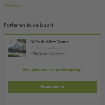
werken in een omgeving waar creativiteit en innovatie
Meer lezen
dagelijks voelbaar zijn. Ga jij werken bij HubClub Eindhoven
en wil je verzekerd zijn van een parkeerplaats? Reserveer
dan eenvoudig online je parkeerplaats bij
Q-Park
Witte
Parkeren in de buurt
Dame
vanaf €26 per dag
.
Q-Park
Witte Dame
1
4 Minuten lopen
Online reserveren
Navigeer naar de parkeergarage
Reserveer nu