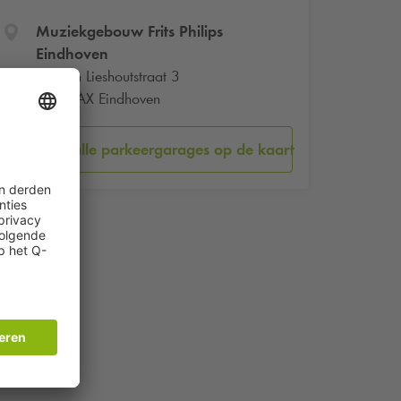
Muziekgebouw Frits Philips
Eindhoven
Jan van Lieshoutstraat 3
5600 AX Eindhoven
Bekijk alle parkeergarages op de kaart