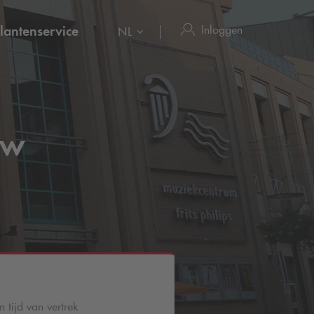
Inloggen
lantenservice
NL
uw
n
 tijd van vertrek