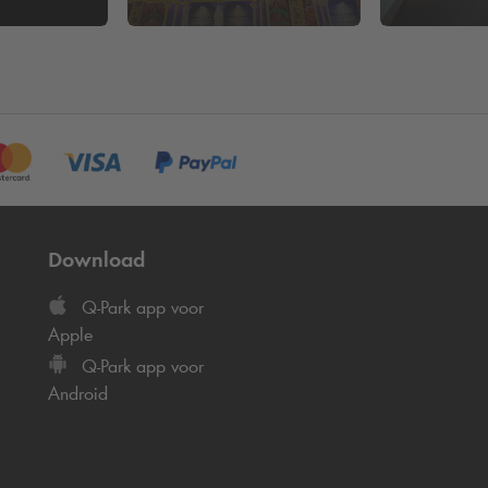
Download
Q-Park
app voor
Apple
Q-Park
app voor
Android