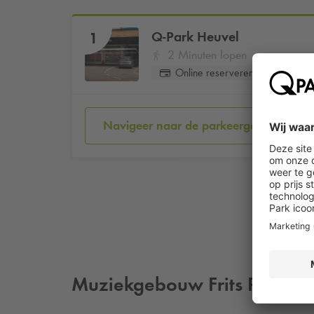
Q-Park
Heuvel
1
2 Minuten lopen
Online reserveren
Navigeer naar de parkeergarage
Muziekgebouw Frits Philips 