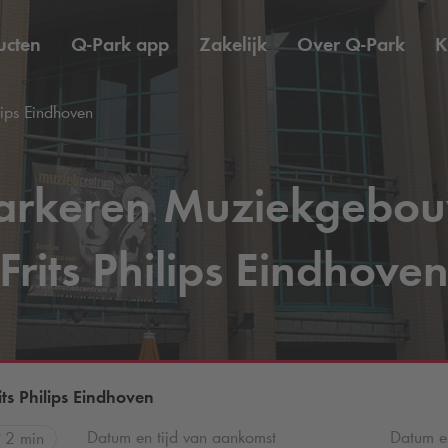
ucten
Q-Park
app
Zakelijk
Over
Q-Park
K
ips Eindhoven
arkeren Muziekgebo
Frits Philips Eindhove
s Philips Eindhoven
Datum en tijd van aankomst
Datum en
2 min