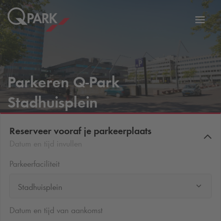
eNavigationToggleNavigation
Websi
Parkeren
Q-Park
Stadhuisplein
Reserveer vooraf je parkeerplaats
Datum en tijd invullen
Parkeerfaciliteit
Stadhuisplein
Datum en tijd van aankomst