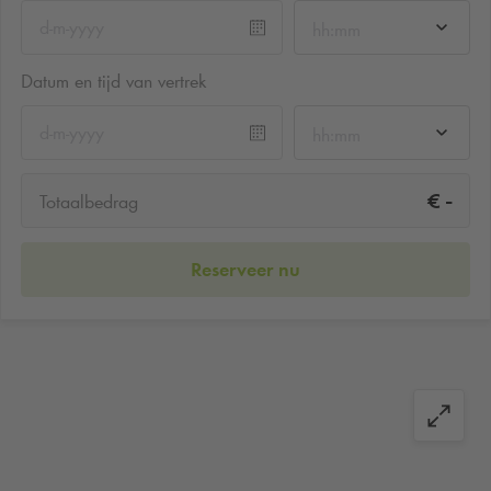
hh:mm
Datum en tijd van vertrek
hh:mm
-
€
Totaalbedrag
Reserveer nu