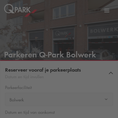
eNavigationToggleNavigation
Websi
Parkeren
Q-Park
Bolwerk
Reserveer vooraf je parkeerplaats
Datum en tijd invullen
Parkeerfaciliteit
Bolwerk
Datum en tijd van aankomst