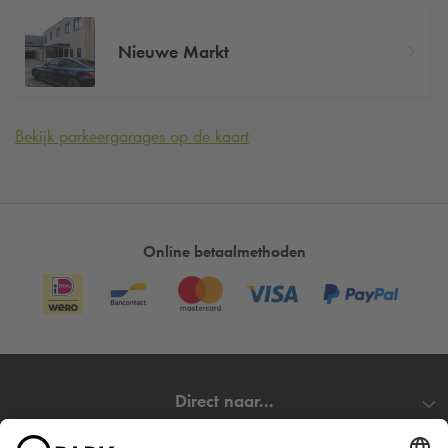
Nieuwe Markt
Bekijk parkeergarages op de kaart
Online betaalmethoden
Direct naar...