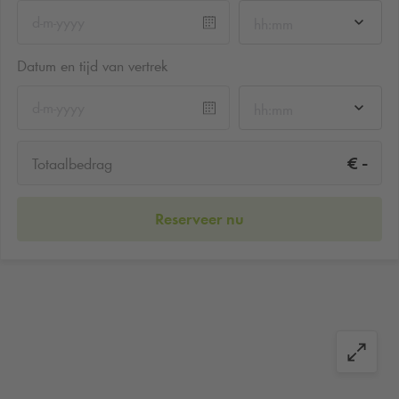
hh:mm
Datum en tijd van vertrek
hh:mm
-
€
Totaalbedrag
Reserveer nu