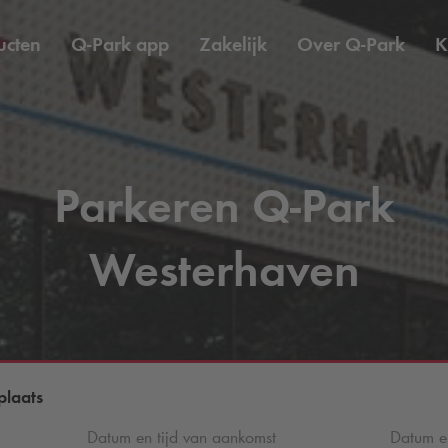
ucten
Q-Park
app
Zakelijk
Over
Q-Park
K
Parkeren
Q-Park
Westerhaven
plaats
Datum en tijd van aankomst
Datum en