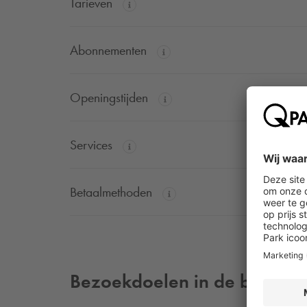
Tarieven
Abonnementen
Openingstijden
Services
Betaalmethoden
Bezoekdoelen in de buurt