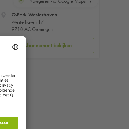
Navigeren via Google Maps
Q-Park
Westerhaven
Westerhaven 17
9718 AC Groningen
Abonnement bekijken