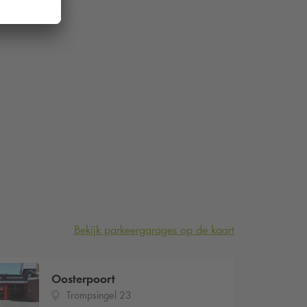
Bekijk parkeergarages op de kaart
Oosterpoort
Trompsingel 23