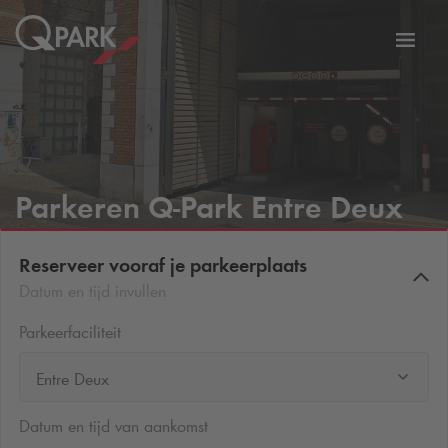
eNavigationToggleNavigation
Websi
Parkeren
Q-Park
Entre Deux
Reserveer vooraf je parkeerplaats
Datum en tijd invullen
Parkeerfaciliteit
Entre Deux
Datum en tijd van aankomst