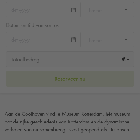
hh:mm
Datum en tijd van vertrek
hh:mm
-
€
Totaalbedrag
Reserveer nu
Aan de Coolhaven vind je Museum Rotterdam, hét museum
dat de rijke geschiedenis van Rotterdam én de dynamische
verhalen van nu samenbrengt. Ooit geopend als Historisch
Museum Rotterdam, is het museum sinds 2015 uitgebreid