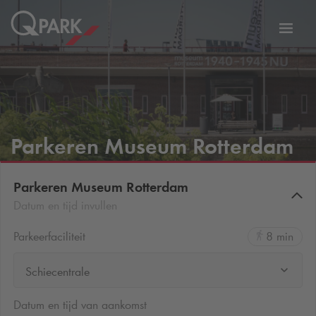
eNavigationToggleNavigation
Websi
Parkeren Museum Rotterdam
Parkeren Museum Rotterdam
Datum en tijd invullen
Parkeerfaciliteit
8 min
Schiecentrale
Datum en tijd van aankomst