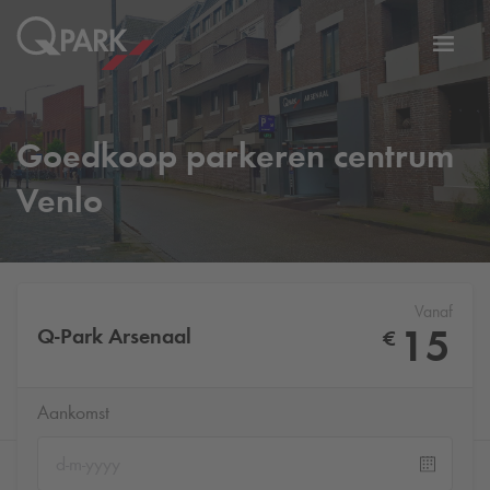
eNavigationToggleNavigation
Websi
Goedkoop parkeren centrum
Venlo
Vanaf
15
Q-Park
Arsenaal
€
Aankomst