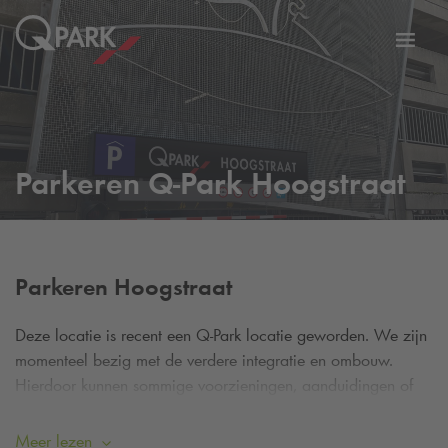
eNavigationToggleNavigation
Websi
Parkeren
Q-Park
Hoogstraat
Parkeren Hoogstraat
Deze locatie is recent een
Q-Park
locatie geworden. We zijn
momenteel bezig met de verdere integratie en ombouw.
Hierdoor kunnen sommige voorzieningen, aanduidingen of
informatie tijdelijk afwijken. De
Q-Park
app werkt hier nog
niet.
Meer lezen