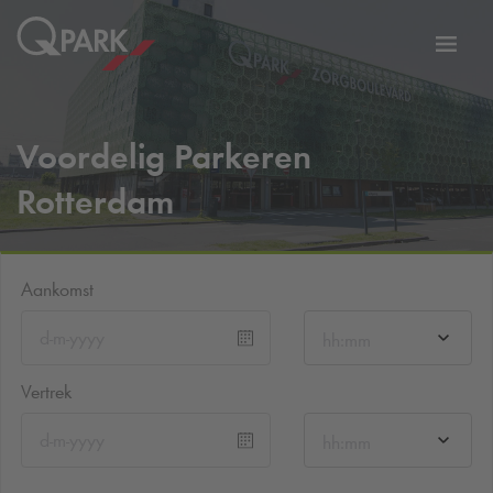
eNavigationToggleNavigation
Websi
Voordelig Parkeren
Rotterdam
Aankomst
hh:mm
Vertrek
hh:mm