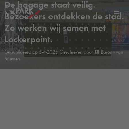
De bagage staat veilig.
Bezoekers ontdekken de stad.
eNavigationToggleNavigation
Websi
Zo werken wij samen met
Lockerpoint.
Gepubliceerd op
5-4-2026
Geschreven door
Jill Baron - van
Briemen