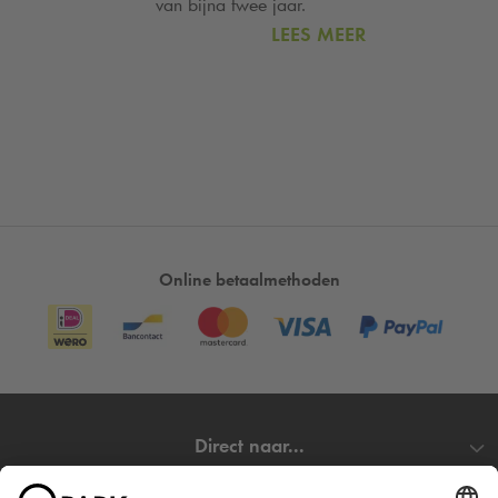
van bijna twee jaar.
LEES MEER
Online betaalmethoden
Direct naar...