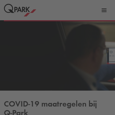
eNavigationToggleNavigation
Websi
COVID-19 maatregelen bij
Q-Park