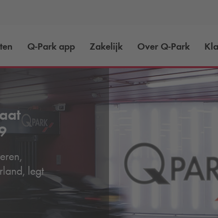
ten
Q-Park
app
Zakelijk
Over
Q-Park
Kla
aat
9
eren,
land, legt