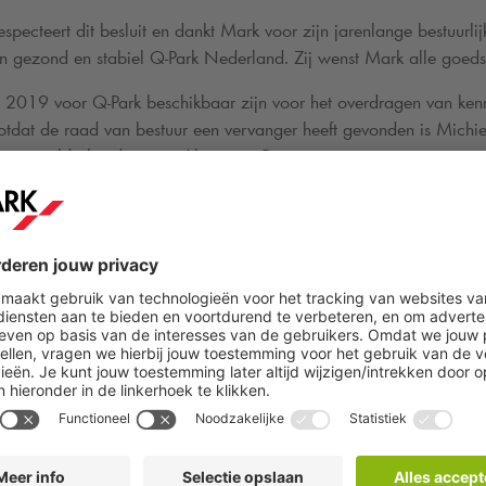
specteert dit besluit en dankt Mark voor zijn jarenlange bestuurli
en gezond en stabiel
Q-Park
Nederland. Zij wenst Mark alle goeds
ri 2019 voor
Q-Park
beschikbaar zijn voor het overdragen van ken
 Totdat de raad van bestuur een vervanger heeft gevonden is Michi
aangesteld als ad interim Algemeen Directeur.
D
GREENWHEELS EN
Q-PARK
ZE
STAP IN ROTTERDAM: ZES DE
EEN BEREIKBARE STAD
|
De samenwerking tussen
Q-
13-7-2026
groeit. In drie Rotterdamse parkeergarag
Volkswagen Caddy’s beschikbaar. Een s
parkeergarages steeds vaker het vertrek