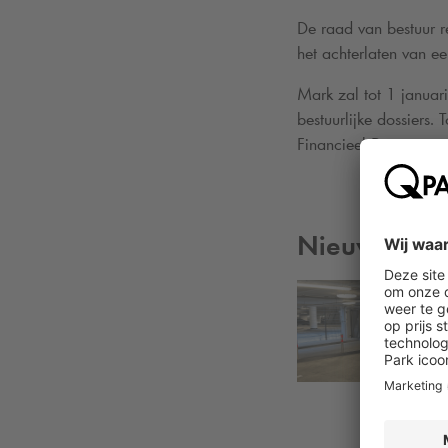
De raad van bestuur re
het achterlaten van e
Mark zal tot 1 janua
bestuurlijke dossiers.
Financieel Directeur, 
Nieuws