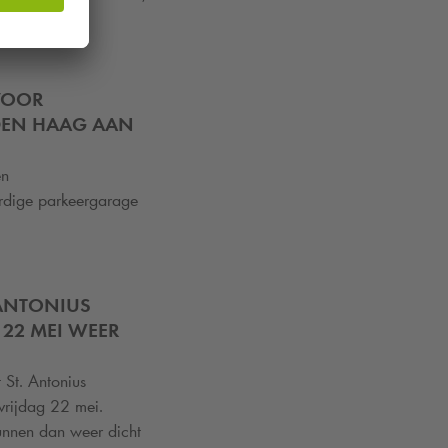
VOOR
DEN HAAG AAN
en
rdige parkeergarage
 ANTONIUS
 22 MEI WEER
 St. Antonius
vrijdag 22 mei.
unnen dan weer dicht