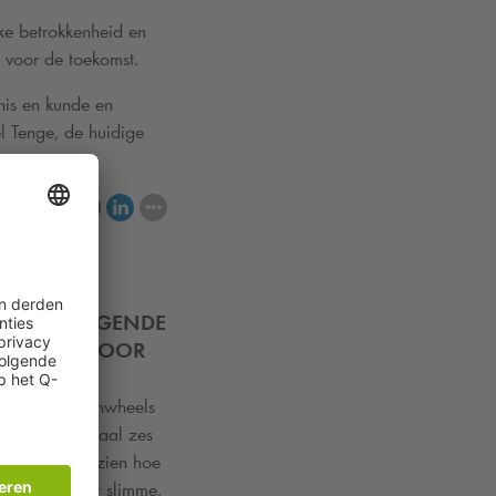
jke betrokkenheid en
 voor de toekomst.
nis en kunde en
el Tenge, de huidige
elen
TTEN VOLGENDE
ELBUSJES VOOR
Park
en Greenwheels
es zijn in totaal zes
tap die laat zien hoe
punt zijn voor slimme,