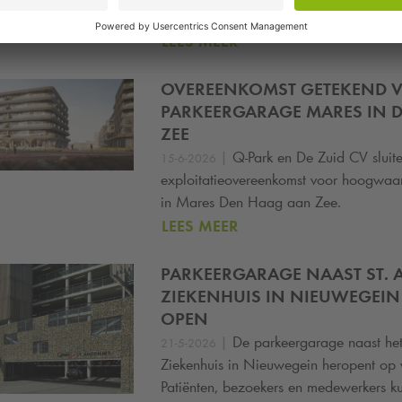
gedeelde mobiliteit.
LEES MEER
OVEREENKOMST GETEKEND 
PARKEERGARAGE MARES IN 
ZEE
|
Q-Park
en De Zuid CV sluit
15-6-2026
exploitatieovereenkomst voor hoogwaa
in Mares Den Haag aan Zee.
LEES MEER
PARKEERGARAGE NAAST ST.
ZIEKENHUIS IN NIEUWEGEIN
OPEN
|
De parkeergarage naast het
21-5-2026
Ziekenhuis in Nieuwegein heropent op 
Patiënten, bezoekers en medewerkers k