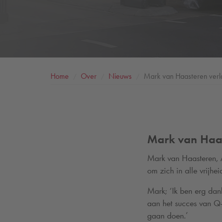
Home
Over
Nieuws
Mark van Haasteren verl
Mark van Haas
Mark van Haasteren, 
om zich in alle vrijhe
Mark; ‘Ik ben erg da
aan het succes van
Q-
gaan doen.’