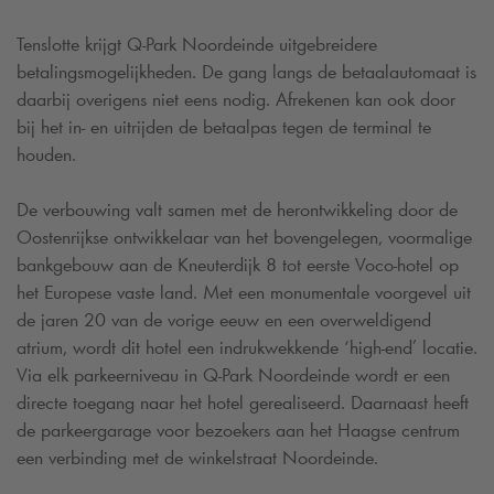
Tenslotte krijgt
Q-Park
Noordeinde uitgebreidere
betalingsmogelijkheden. De gang langs de betaalautomaat is
daarbij overigens niet eens nodig. Afrekenen kan ook door
bij het in- en uitrijden de betaalpas tegen de terminal te
houden.
De verbouwing valt samen met de herontwikkeling door de
Oostenrijkse ontwikkelaar van het bovengelegen, voormalige
bankgebouw aan de Kneuterdijk 8 tot eerste Voco-hotel op
het Europese vaste land. Met een monumentale voorgevel uit
de jaren 20 van de vorige eeuw en een overweldigend
atrium, wordt dit hotel een indrukwekkende ‘high-end’ locatie.
Via elk parkeerniveau in
Q-Park
Noordeinde wordt er een
directe toegang naar het hotel gerealiseerd. Daarnaast heeft
de parkeergarage voor bezoekers aan het Haagse centrum
een verbinding met de winkelstraat Noordeinde.