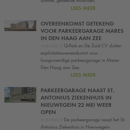
slimme, gedeelde mobiliteit.
LEES MEER
OVEREENKOMST GETEKEND
VOOR PARKEERGARAGE MARES
IN DEN HAAG AAN ZEE
|
Q-Park
en De Zuid CV sluiten
15-6-2026
exploitatieovereenkomst voor
hoogwaardige parkeergarage in Mares
Den Haag aan Zee.
LEES MEER
PARKEERGARAGE NAAST ST.
ANTONIUS ZIEKENHUIS IN
NIEUWEGEIN 22 MEI WEER
OPEN
|
De parkeergarage naast het St.
21-5-2026
Antonius Ziekenhuis in Nieuwegein