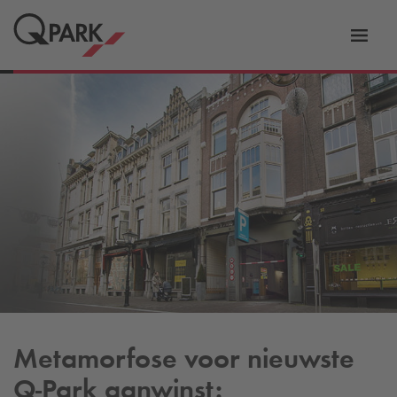
eNavigationToggleNavigation
Websi
Metamorfose voor nieuwste
Q-Park
aanwinst: