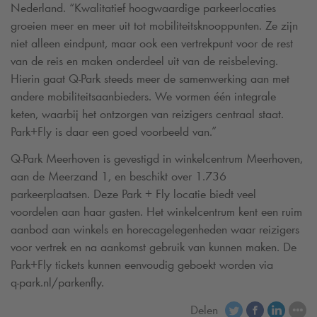
Nederland. “Kwalitatief hoogwaardige parkeerlocaties
groeien meer en meer uit tot mobiliteitsknooppunten. Ze zijn
niet alleen eindpunt, maar ook een vertrekpunt voor de rest
van de reis en maken onderdeel uit van de reisbeleving.
Hierin gaat
Q-Park
steeds meer de samenwerking aan met
andere mobiliteitsaanbieders. We vormen één integrale
keten, waarbij het ontzorgen van reizigers centraal staat.
Park+Fly is daar een goed voorbeeld van.”
Q-Park
Meerhoven is gevestigd in winkelcentrum Meerhoven,
aan de Meerzand 1, en beschikt over 1.736
parkeerplaatsen. Deze Park + Fly locatie biedt veel
voordelen aan haar gasten. Het winkelcentrum kent een ruim
aanbod aan winkels en horecagelegenheden waar reizigers
voor vertrek en na aankomst gebruik van kunnen maken. De
Park+Fly tickets kunnen eenvoudig geboekt worden via
q-park
.nl/parkenfly.
Delen