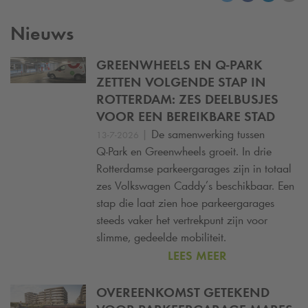
Nieuws
GREENWHEELS EN
Q-PARK
ZETTEN VOLGENDE STAP IN
ROTTERDAM: ZES DEELBUSJES
VOOR EEN BEREIKBARE STAD
|
De samenwerking tussen
13-7-2026
Q-Park
en Greenwheels groeit. In drie
Rotterdamse parkeergarages zijn in totaal
zes Volkswagen Caddy’s beschikbaar. Een
stap die laat zien hoe parkeergarages
steeds vaker het vertrekpunt zijn voor
slimme, gedeelde mobiliteit.
LEES MEER
OVEREENKOMST GETEKEND