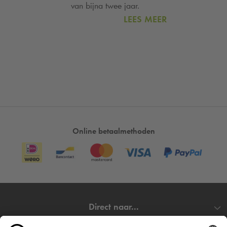
van bijna twee jaar.
LEES MEER
Online betaalmethoden
Direct naar...