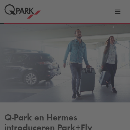
eNavigationToggleNavigation
Websi
Q-Park
en Hermes
introduceren Park+Fly