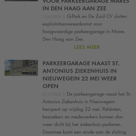
VOOR PARKEERGARAGE MARES
IN DEN HAAG AAN ZEE
|
Q-Park
en De Zuid CV sluiten
15-6-2026
exploitatieovereenkomst voor
hoogwaardige parkeergarage in Mares
Den Haag aan Zee.
LEES MEER
PARKEERGARAGE NAAST ST.
ANTONIUS ZIEKENHUIS IN
NIEUWEGEIN 22 MEI WEER
OPEN
|
De parkeergarage naast het St.
21-5-2026
Antonius Ziekenhuis in Nieuwegein
heropent op vrijdag 22 mei. Patiënten,
bezoekers en medewerkers kunnen dan
weer dicht bij het ziekenhuis parkeren.
Daarmee komt een einde aan de sluiting